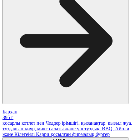
Бархан
395 г
қосарлы котлет пен Чеддер ірімшігі, қызанақтар, қызыл жуа,
тұздалған қияр, микс салаты және үш тұздық: BBQ, Айоли
және Кілегейлі Карри қосылған фирмалық бургер