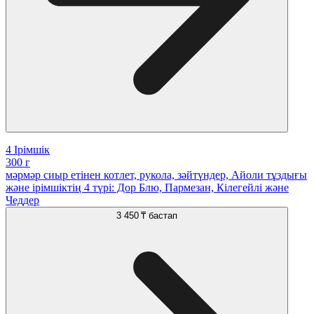
4 Iрімшік
300 г
мəрмəр сиыр етінен котлет, рукола, зəйтүндер, Айоли тұздығы
жəне ірімшіктің 4 түрі: Дор Блю, Пармезан, Кілегейлі жəне
Чеддер
3 450 ₸
бастап