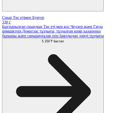
Сиыр Төс етімен Бургер
330 г
Бұқтырылған сиырдың Төс еті мен қос Чеддер және Гауда
ірімшіктері,Демиглас тұздығы, тұздалған қияр,халапеньо
бұрышы және саңырауқұлақ пен баялдыдан дәмді тұздығы
5 250 ₸
бастап