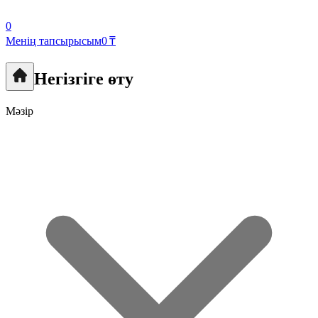
0
Менің тапсырысым
0 ₸
Негізгіге өту
Мәзір