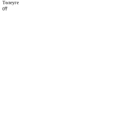
Төлеуге
0
₸