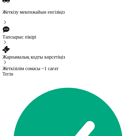
Жеткізу мекенжайын енгізіңіз
Тапсырыс пікірі
Жарнамалық кодты көрсетіңіз
Жеткізілім сомасы ~1 сағат
Тегін