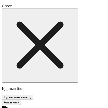
Себет
Қоржын бос
Курьермен жеткізу
Алып кету