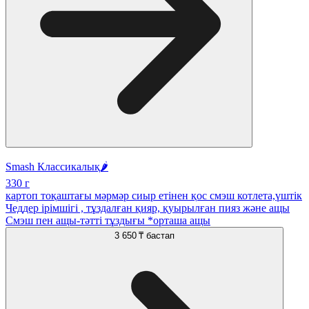
Smash Классикалық🌶️
330 г
картоп тоқаштағы мәрмәр сиыр етінен қос смэш котлета,үштік
Чеддер ірімшігі , тұздалған қияр, қуырылған пияз және ащы
Смэш пен ащы-тәтті тұздығы *орташа ащы
3 650 ₸
бастап