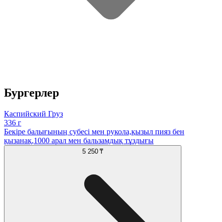
Бургерлер
Каспийский Груз
336 г
Бекіре балығының субесі мен рукола,қызыл пияз бен
қызанақ,1000 арал мен бальзамдық тұздығы
5 250 ₸