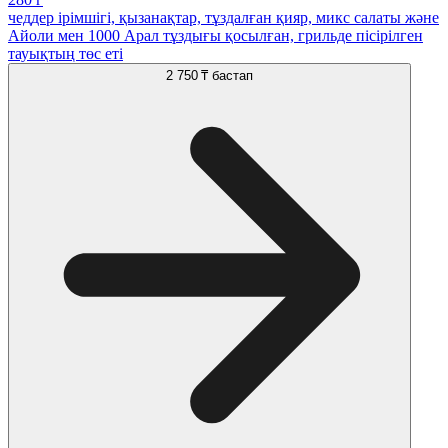
чеддер ірімшігі, қызанақтар, тұздалған қияр, микс салаты және
Айоли мен 1000 Арал тұздығы қосылған, грильде пісірілген
тауықтың төс еті
2 750 ₸
бастап