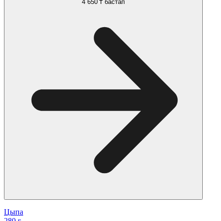
4 650 ₸
бастап
Цыпа
280 г