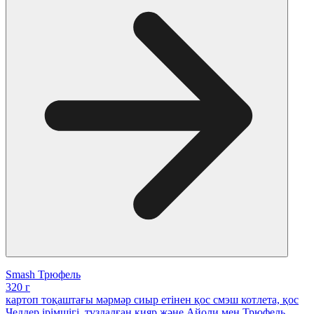
Smash Трюфель
320 г
картоп тоқаштағы мәрмәр сиыр етінен қос смэш котлета, қос
Чеддер ірімшігі, тұздалған қияр және Айоли мен Трюфель