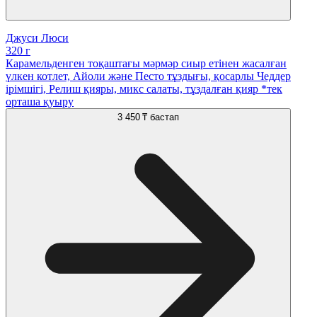
Джуси Люси
320 г
Карамельденген тоқаштағы мәрмәр сиыр етінен жасалған
үлкен котлет, Айоли және Песто тұздығы, қосарлы Чеддер
ірімшігі, Релиш қияры, микс салаты, тұздалған қияр *тек
орташа қуыру
3 450 ₸
бастап