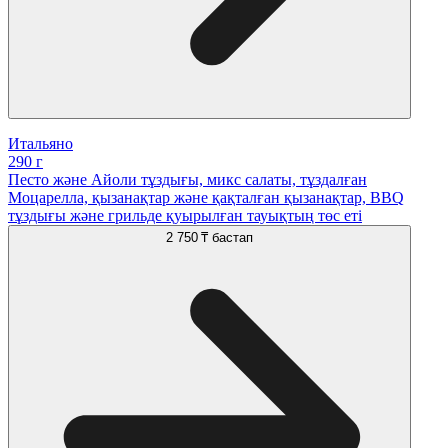
Итальяно
290 г
Песто және Айоли тұздығы, микс салаты, тұздалған
Моцарелла, қызанақтар және қақталған қызанақтар, BBQ
тұздығы және грильде қуырылған тауықтың төс еті
2 750 ₸
бастап