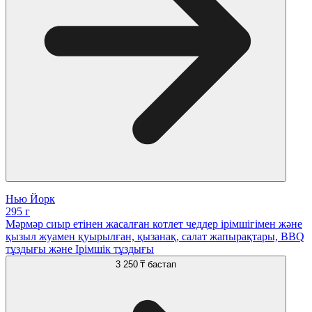
Нью Йорк
295 г
Мәрмәр сиыр етінен жасалған котлет чеддер ірімшігімен және
қызыл жуамен қуырылған, қызанақ, салат жапырақтары, BBQ
тұздығы және Ірімшік тұздығы
3 250 ₸
бастап