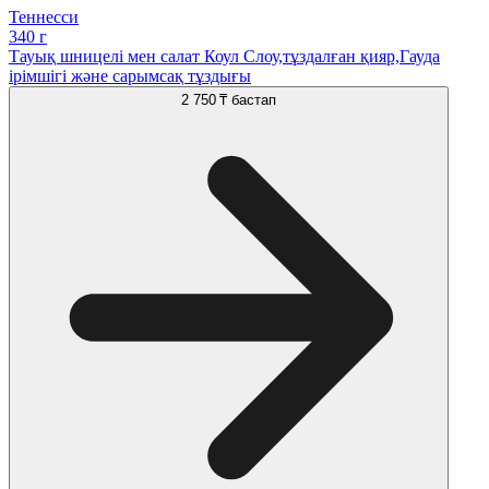
Теннесси
340 г
Тауық шницелі мен салат Коул Слоу,тұздалған қияр,Гауда
ірімшігі және сарымсақ тұздығы
2 750 ₸
бастап