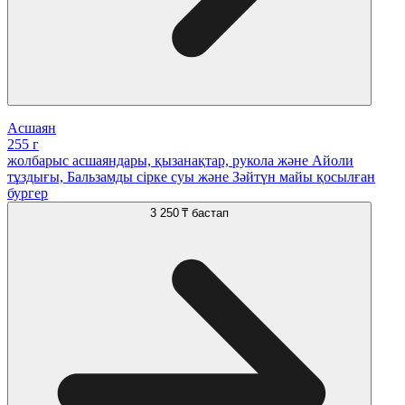
Асшаян
255 г
жолбарыс асшаяндары, қызанақтар, рукола және Айоли
тұздығы, Бальзамды сірке суы және Зәйтүн майы қосылған
бургер
3 250 ₸
бастап