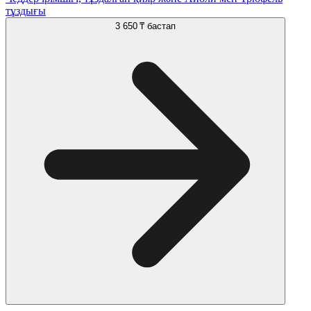
тұздығы
3 650 ₸
бастап