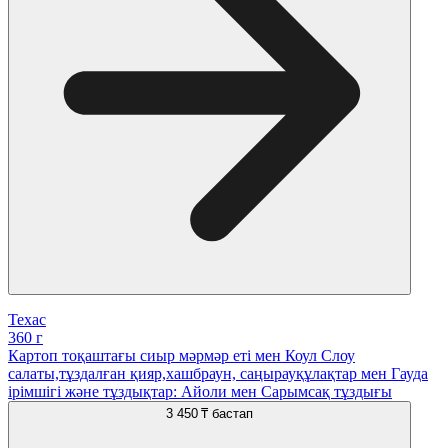
Техас
360 г
Картоп тоқаштағы сиыр мәрмәр еті мен Коул Слоу
салаты,тұздалған қияр,хашбраун, саңырауқұлақтар мен Гауда
ірімшігі және тұздықтар: Айоли мен Сарымсақ тұздығы
3 450 ₸
бастап