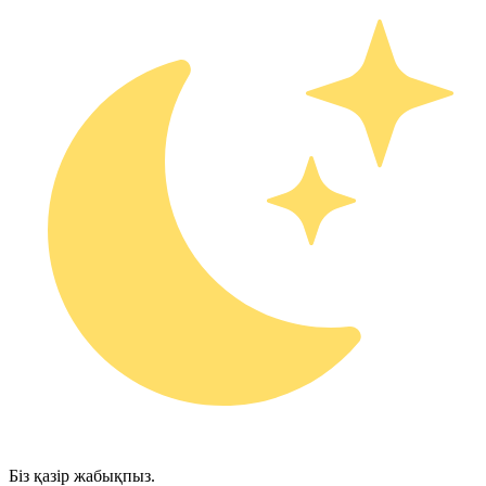
Біз қазір жабықпыз.