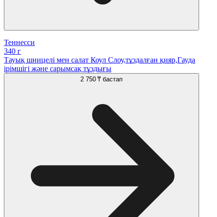
Теннесси
340 г
Тауық шницелі мен салат Коул Слоу,тұздалған қияр,Гауда
ірімшігі және сарымсақ тұздығы
2 750 ₸
бастап