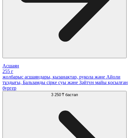
Асшаян
255 г
жолбарыс асшаяндары, қызанақтар, рукола және Айоли
тұздығы, Бальзамды сірке суы және Зәйтүн майы қосылған
бургер
3 250 ₸
бастап