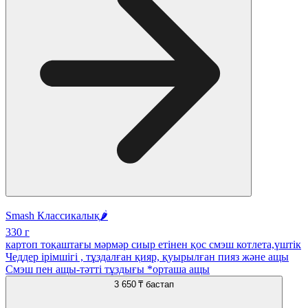
Smash Классикалық🌶️
330 г
картоп тоқаштағы мәрмәр сиыр етінен қос смэш котлета,үштік
Чеддер ірімшігі , тұздалған қияр, қуырылған пияз және ащы
Смэш пен ащы-тәтті тұздығы *орташа ащы
3 650 ₸
бастап