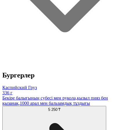
Бургерлер
Каспийский Груз
336 г
Бекіре балығының субесі мен рукола,қызыл пияз бен
қызанақ,1000 арал мен бальзамдық тұздығы
5 250 ₸