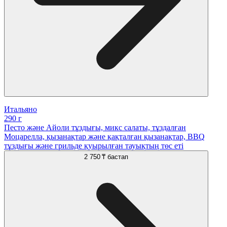
Итальяно
290 г
Песто және Айоли тұздығы, микс салаты, тұздалған
Моцарелла, қызанақтар және қақталған қызанақтар, BBQ
тұздығы және грильде қуырылған тауықтың төс еті
2 750 ₸
бастап