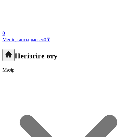
0
Менің тапсырысым
0 ₸
Негізгіге өту
Мәзір