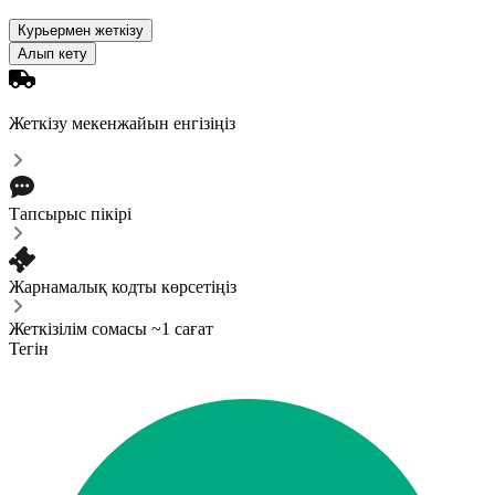
Курьермен жеткізу
Алып кету
Жеткізу мекенжайын енгізіңіз
Тапсырыс пікірі
Жарнамалық кодты көрсетіңіз
Жеткізілім сомасы ~1 сағат
Тегін