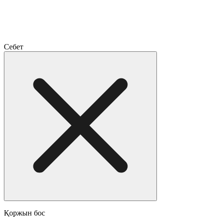
Себет
Қоржын бос