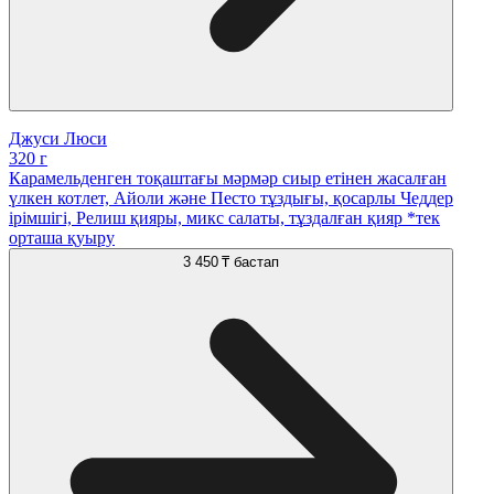
Джуси Люси
320 г
Карамельденген тоқаштағы мәрмәр сиыр етінен жасалған
үлкен котлет, Айоли және Песто тұздығы, қосарлы Чеддер
ірімшігі, Релиш қияры, микс салаты, тұздалған қияр *тек
орташа қуыру
3 450 ₸
бастап