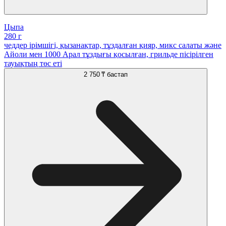
Цыпа
280 г
чеддер ірімшігі, қызанақтар, тұздалған қияр, микс салаты және
Айоли мен 1000 Арал тұздығы қосылған, грильде пісірілген
тауықтың төс еті
2 750 ₸
бастап