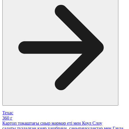
Техас
360 г
Картоп тоқаштағы сиыр мәрмәр еті мен Коул Слоу
салаты,тұздалған қияр,хашбраун, саңырауқұлақтар мен Гауда