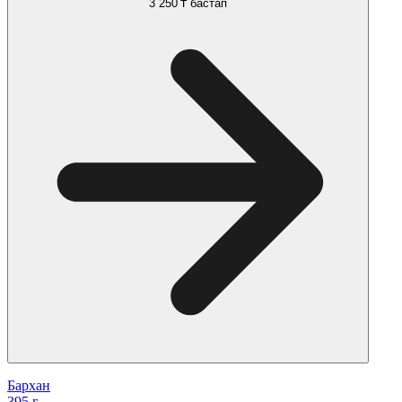
3 250 ₸
бастап
Бархан
395 г