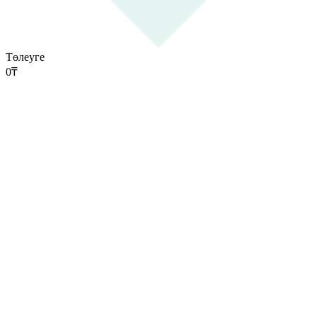
Төлеуге
0
₸