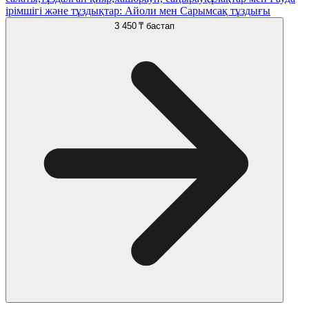
ірімшігі және тұздықтар: Айоли мен Сарымсақ тұздығы
3 450 ₸
бастап