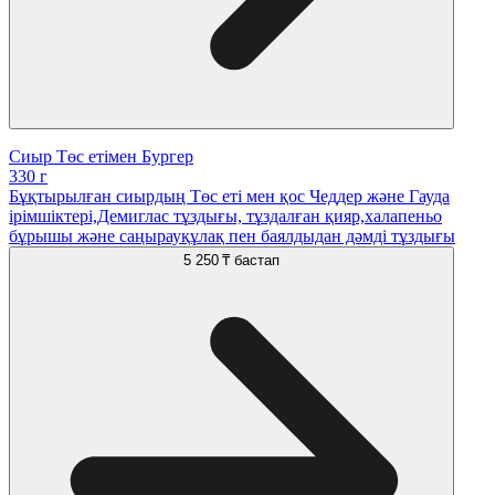
Сиыр Төс етімен Бургер
330 г
Бұқтырылған сиырдың Төс еті мен қос Чеддер және Гауда
ірімшіктері,Демиглас тұздығы, тұздалған қияр,халапеньо
бұрышы және саңырауқұлақ пен баялдыдан дәмді тұздығы
5 250 ₸
бастап