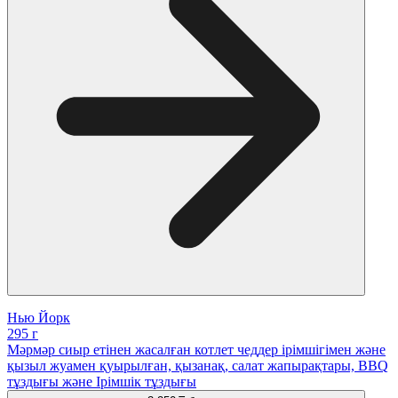
Нью Йорк
295 г
Мәрмәр сиыр етінен жасалған котлет чеддер ірімшігімен және
қызыл жуамен қуырылған, қызанақ, салат жапырақтары, BBQ
тұздығы және Ірімшік тұздығы