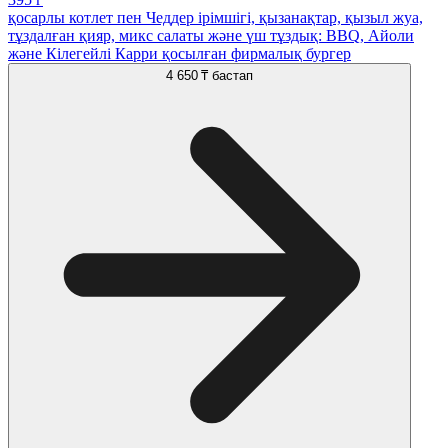
қосарлы котлет пен Чеддер ірімшігі, қызанақтар, қызыл жуа,
тұздалған қияр, микс салаты және үш тұздық: BBQ, Айоли
және Кілегейлі Карри қосылған фирмалық бургер
4 650 ₸
бастап