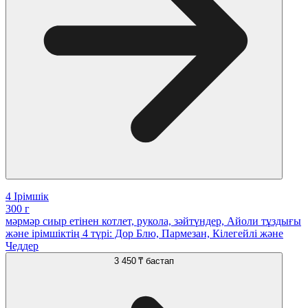
4 Iрімшік
300 г
мəрмəр сиыр етінен котлет, рукола, зəйтүндер, Айоли тұздығы
жəне ірімшіктің 4 түрі: Дор Блю, Пармезан, Кілегейлі жəне
Чеддер
3 450 ₸
бастап