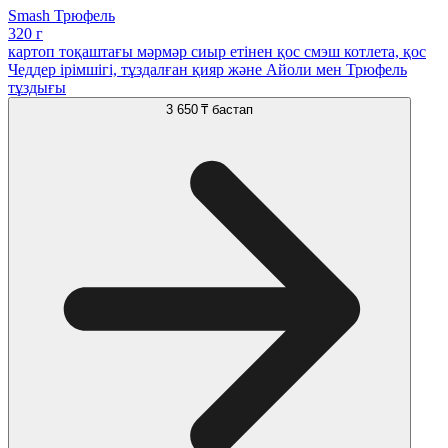
Smash Трюфель
320 г
картоп тоқаштағы мәрмәр сиыр етінен қос смэш котлета, қос
Чеддер ірімшігі, тұздалған қияр және Айоли мен Трюфель
тұздығы
3 650 ₸
бастап