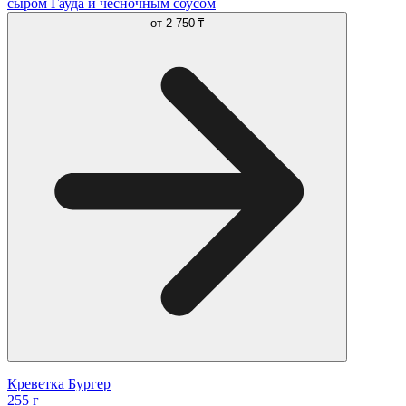
сыром Гауда и чесночным соусом
от
2 750 ₸
Креветка Бургер
255 г