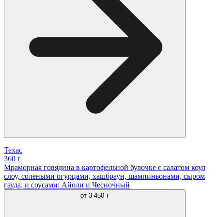
Техас
360 г
Мраморная говядина в картофельной булочке с салатом коул
слоу, солеными огурцами, хашбраун, шампиньонами, сыром
гауда, и соусами: Айоли и Чесночный
от
3 450 ₸