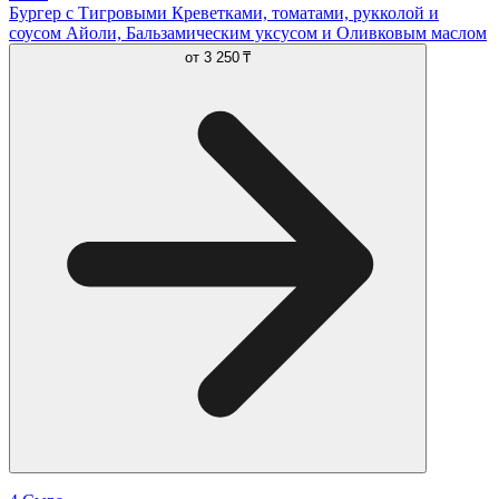
Бургер с Тигровыми Креветками, томатами, рукколой и
соусом Айоли, Бальзамическим уксусом и Оливковым маслом
от
3 250 ₸