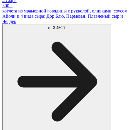
4 Сыра
300 г
котлета из мраморной говядины с рукколой, оливками, соусом
Айоли и 4 вида сыра: Дор Блю, Пармезан, Плавленый сыр и
Чеддер
от
3 450 ₸