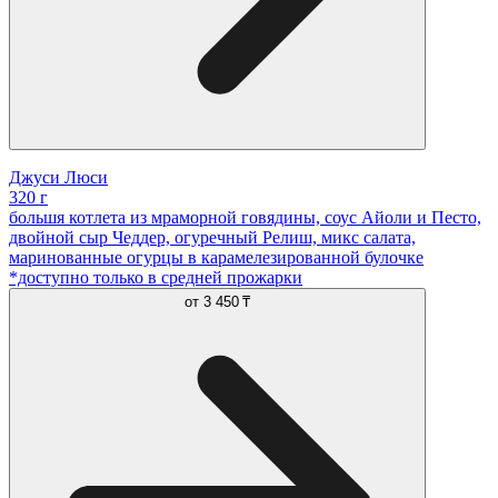
Джуси Люси
320 г
большя котлета из мраморной говядины, соус Айоли и Песто,
двойной сыр Чеддер, огуречный Релиш, микс салата,
маринованные огурцы в карамелезированной булочке
*доступно только в средней прожарки
от
3 450 ₸