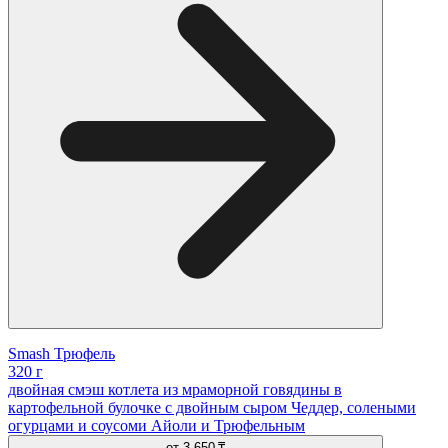
Smash Трюфель
320 г
двойная смэш котлета из мраморной говядины в
картофельной булочке с двойным сыром Чеддер, солеными
огурцами и соусоми Айоли и Трюфельным
от
3 650 ₸