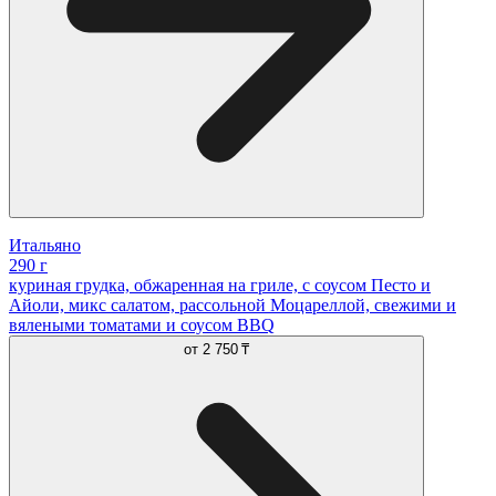
Итальяно
290 г
куриная грудка, обжаренная на гриле, с соусом Песто и
Айоли, микс салатом, рассольной Моцареллой, свежими и
вялеными томатами и соусом BBQ
от
2 750 ₸