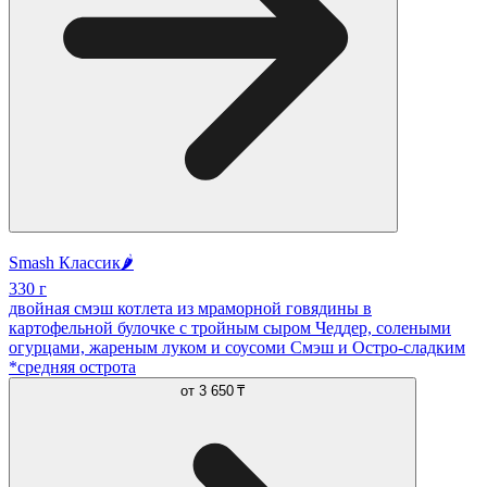
Smash Классик🌶️
330 г
двойная смэш котлета из мраморной говядины в
картофельной булочке с тройным сыром Чеддер, солеными
огурцами, жареным луком и соусоми Смэш и Остро-сладким
*средняя острота
от
3 650 ₸