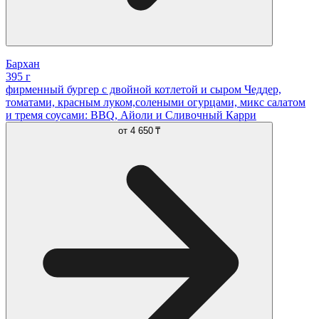
Бархан
395 г
фирменный бургер с двойной котлетой и сыром Чеддер,
томатами, красным луком,солеными огурцами, микс салатом
и тремя соусами: BBQ, Айоли и Сливочный Карри
от
4 650 ₸