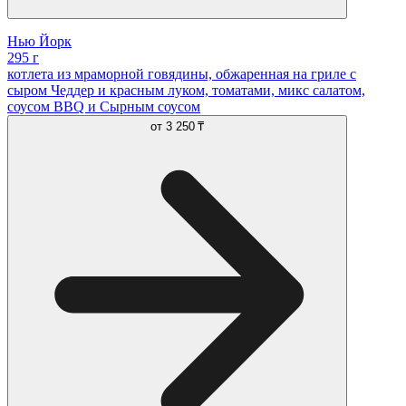
Нью Йорк
295 г
котлета из мраморной говядины, обжаренная на гриле с
сыром Чеддер и красным луком, томатами, микс салатом,
соусом BBQ и Сырным соусом
от
3 250 ₸