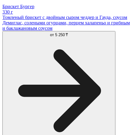
Брискет Бургер
330 г
Томленый брискет с двойным сыром чеддер и Гауда, соусом
Демиглас, солеными огурцами, перцем халапеньо и грибным
и баклажановым соусом
от
5 250 ₸