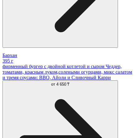
Бархан
395 г
фирменный бургер с двойной котлетой и сыром Чеддер,
томатами, красным луком,солеными огурцами, микс салатом
и тремя соусами: BBQ, Айоли и Сливочный Карри
от
4 650 ₸