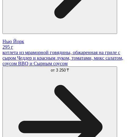
Нью Йорк
295 г
котлета из мраморной говядины, обжаренная на гриле с
сыром Чеддер и красным луком, томатами, микс салатом,
соусом BBQ и Сырным соусом
от
3 250 ₸