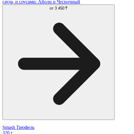
гауда, и соусами: Айоли и Чесночный
от
3 450 ₸
Smash Трюфель
320 г