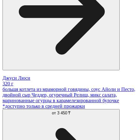
Джуси Люси
320 г
большя котлета из мраморной говядины, соус Айоли и Песто,
двойной сыр Чеддер, огуречный Релиш, микс салата,
маринованные огурцы в карамелезированной булочке
*доступно только в средней прожарки
от
3 450 ₸