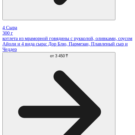
4 Сыра
300 г
котлета из мраморной говядины с рукколой, оливками, соусом
Айоли и 4 вида сыра: Дор Блю, Пармезан, Плавленый сыр и
Чеддер
от
3 450 ₸