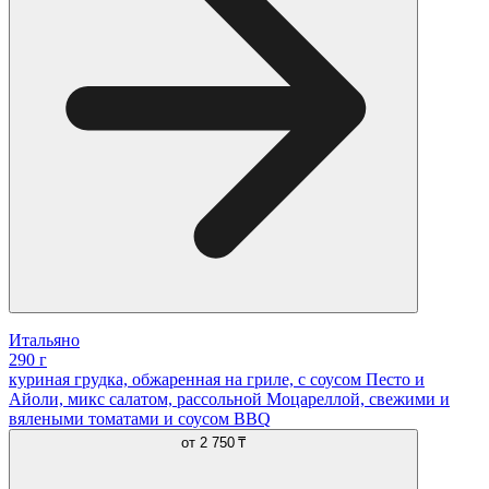
Итальяно
290 г
куриная грудка, обжаренная на гриле, с соусом Песто и
Айоли, микс салатом, рассольной Моцареллой, свежими и
вялеными томатами и соусом BBQ
от
2 750 ₸