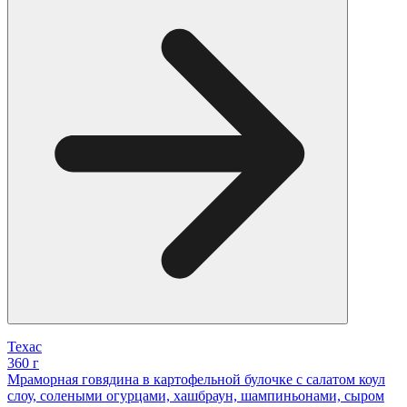
Техас
360 г
Мраморная говядина в картофельной булочке с салатом коул
слоу, солеными огурцами, хашбраун, шампиньонами, сыром