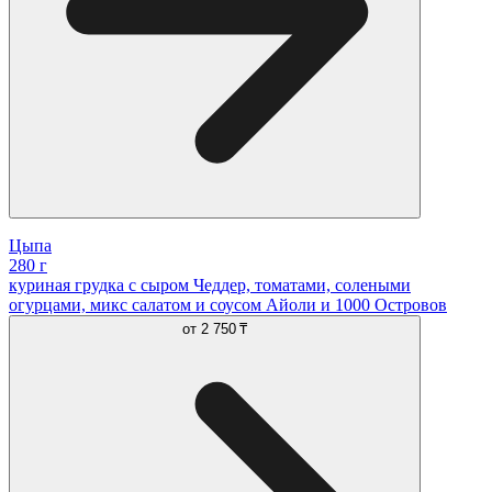
Цыпа
280 г
куриная грудка с сыром Чеддер, томатами, солеными
огурцами, микс салатом и соусом Айоли и 1000 Островов
от
2 750 ₸