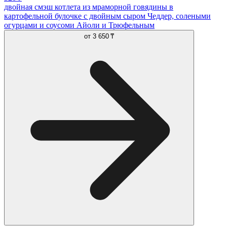
двойная смэш котлета из мраморной говядины в
картофельной булочке с двойным сыром Чеддер, солеными
огурцами и соусоми Айоли и Трюфельным
от
3 650 ₸