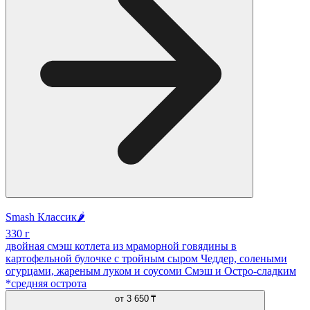
Smash Классик🌶️
330 г
двойная смэш котлета из мраморной говядины в
картофельной булочке с тройным сыром Чеддер, солеными
огурцами, жареным луком и соусоми Смэш и Остро-сладким
*средняя острота
от
3 650 ₸