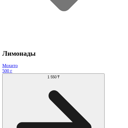
Лимонады
Мохито
500 г
1 550 ₸