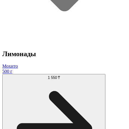
Лимонады
Мохито
500 г
1 550 ₸