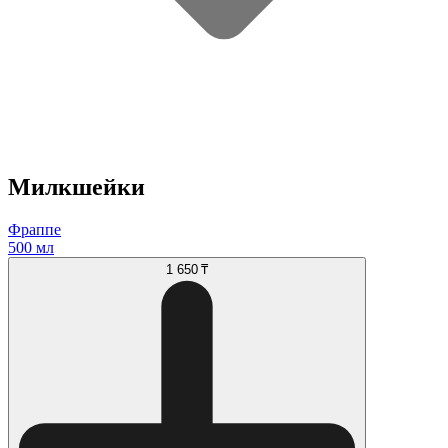
Милкшейки
Фраппе
500 мл
1 650 ₸