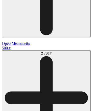
Орео Милкшейк
500 г
2 750 ₸