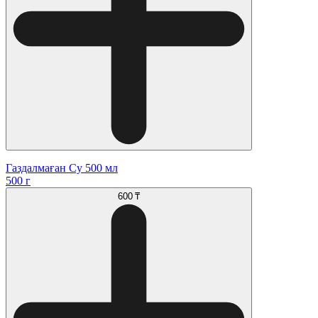
Газдалмаған Су 500 мл
500 г
600 ₸