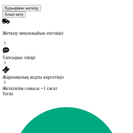
Курьермен жеткізу
Алып кету
Жеткізу мекенжайын енгізіңіз
Тапсырыс пікірі
Жарнамалық кодты көрсетіңіз
Жеткізілім сомасы ~1 сағат
Тегін