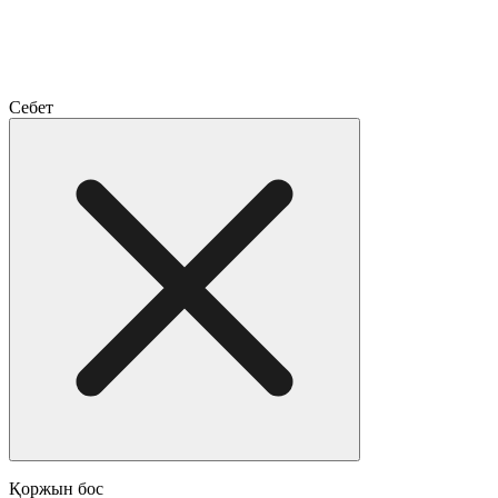
Себет
Қоржын бос