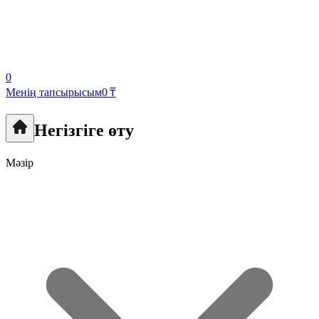
0
Менің тапсырысым
0 ₸
Негізгіге өту
Мәзір