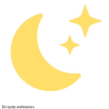
Біз қазір жабықпыз.