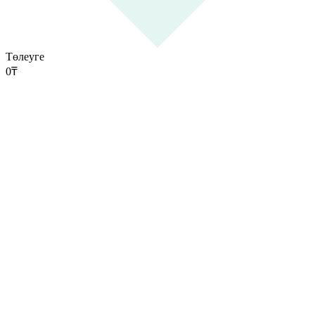
Төлеуге
0
₸