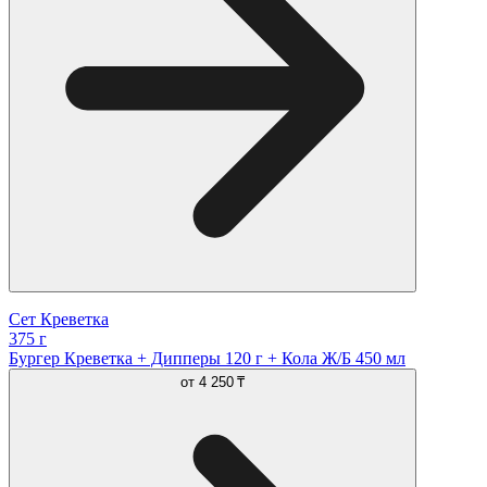
Сет Креветка
375 г
Бургер Креветка + Дипперы 120 г + Кола Ж/Б 450 мл
от
4 250 ₸