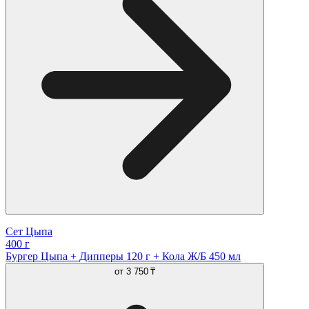
Сет Цыпа
400 г
Бургер Цыпа + Дипперы 120 г + Кола Ж/Б 450 мл
от
3 750 ₸