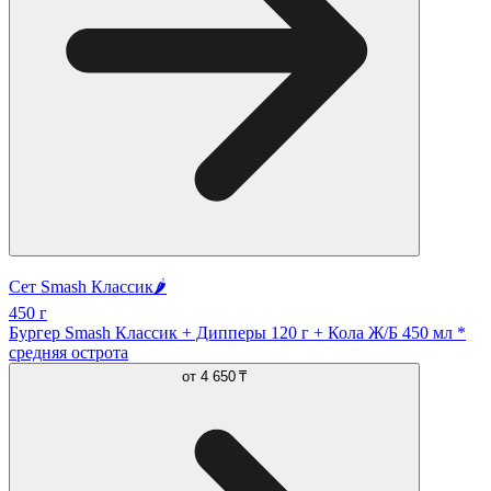
Сет Smash Классик🌶️
450 г
Бургер Smash Классик + Дипперы 120 г + Кола Ж/Б 450 мл *
средняя острота
от
4 650 ₸