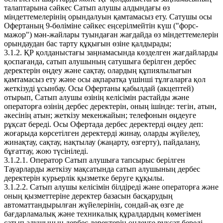
талаптарына сәйкес Сатып алушы алдындағы өз
міндеттемелерінің орындалуын қамтамасыз ету. Сатушы осы
Офертаның 9-бөліміне сәйкес еңсерілмейтін күш ("форс-
мажор") мән-жайлары туындаған жағдайда өз міндеттемелерін
орындаудан бас тарту құқығын өзіне қалдырады;
3.1.2. ҚР қолданыстағы заңнамасында көзделген жағдайларды
қоспағанда, сатып алушының сатушыға берілген дербес
деректерін өңдеу және сақтау, олардың құпиялылығын
қамтамасыз ету және осы ақпаратқа үшінші тұлғаларға қол
жеткізуді ұсынбау. Осы Офертаны қабылдай (акцептей)
отырып, Сатып алушы өзінің келісімін растайды және
операторға өзінің дербес деректерін, оның ішінде: тегін, атын,
әкесінің атын; жеткізу мекенжайын; телефонын өңдеуге
рұқсат береді. Осы Офертада дербес деректерді өңдеу деп:
жоғарыда көрсетілген деректерді жинау, оларды жүйелеу,
жинақтау, сақтау, нақтылау (жаңарту, өзгерту), пайдалану,
бұғаттау, жою түсініледі.
3.1.2.1. Оператор Сатып алушыға тапсырыс берілген
Тауарларды жеткізу мақсатында сатып алушының дербес
деректерін курьерлік қызметке беруге құқылы.
3.1.2.2. Сатып алушы келісімін білдіреді және операторға және
оның қызметтеріне деректер базасын басқарудың
автоматтандырылған жүйелерінің, сондай-ақ өзге де
бағдарламалық және техникалық құралдардың көмегімен
сатып алушының дербес деректерін өңдеуге рұқсат береді.