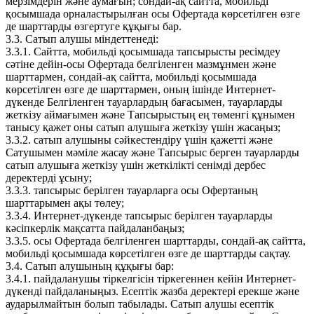
мерзімдерін және аумағын; сондай-ақ сайтта, мобильді
қосымшада орналастырылған осы Офертада көрсетілген өзге
де шарттарды өзгертуге құқығы бар.
3.3. Сатып алушы міндеттенеді:
3.3.1. Сайтта, мобильді қосымшада тапсырысты ресімдеу
сәтіне дейін-осы Офертада белгіленген мазмұнмен және
шарттармен, сондай-ақ сайтта, мобильді қосымшада
көрсетілген өзге де шарттармен, оның ішінде Интернет-
дүкенде Белгіленген тауарлардың бағасымен, тауарларды
жеткізу аймағымен және Тапсырыстың ең төменгі құнымен
танысу қажет оны сатып алушыға жеткізу үшін жасаңыз;
3.3.2. сатып алушыны сәйкестендіру үшін қажетті және
Сатушымен мәміле жасау және Тапсырыс берген тауарларды
сатып алушыға жеткізу үшін жеткілікті сенімді дербес
деректерді ұсыну;
3.3.3. тапсырыс берілген тауарларға осы Офертаның
шарттарымен ақы төлеу;
3.3.4. Интернет-дүкенде тапсырыс берілген тауарларды
кәсіпкерлік мақсатта пайдаланбаңыз;
3.3.5. осы Офертада белгіленген шарттарды, сондай-ақ сайтта,
мобильді қосымшада көрсетілген өзге де шарттарды сақтау.
3.4. Сатып алушының құқығы бар:
3.4.1. пайдаланушы тіркелгісін тіркегеннен кейін Интернет-
дүкенді пайдаланыңыз. Есептік жазба деректері ерекше және
аударылмайтын болып табылады. Сатып алушы есептік