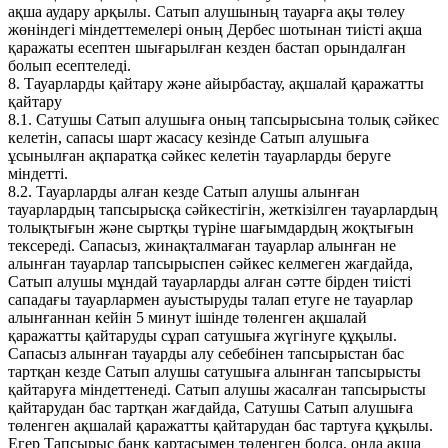
ақша аудару арқылы. Сатып алушының тауарға ақы төлеу
жөніндегі міндеттемелері оның Дербес шотынан тиісті ақша
қаражаты есептен шығарылған кезден бастап орындалған
болып есептеледі.
8. Тауарларды қайтару және айырбастау, ақшалай қаражатты
қайтару
8.1. Сатушы Сатып алушыға оның тапсырысына толық сәйкес
келетін, сапасы шарт жасасу кезінде Сатып алушыға
ұсынылған ақпаратқа сәйкес келетін тауарларды беруге
міндетті.
8.2. Тауарларды алған кезде Сатып алушы алынған
тауарлардың тапсырысқа сәйкестігін, жеткізілген тауарлардың
толықтығын және сыртқы түріне шағымдардың жоқтығын
тексереді. Сапасыз, жинақталмаған тауарлар алынған не
алынған тауарлар тапсырыспен сәйкес келмеген жағдайда,
Сатып алушы мұндай тауарларды алған сәтте бірден тиісті
сападағы тауарлармен ауыстыруды талап етуге не тауарлар
алынғаннан кейін 5 минут ішінде төленген ақшалай
қаражатты қайтаруды сұрап сатушыға жүгінуге құқылы.
Сапасыз алынған тауарды алу себебінен тапсырыстан бас
тартқан кезде Сатып алушы сатушыға алынған тапсырысты
қайтаруға міндеттенеді. Сатып алушы жасалған тапсырысты
қайтарудан бас тартқан жағдайда, Сатушы Сатып алушыға
төленген ақшалай қаражатты қайтарудан бас тартуға құқылы.
Егер Тапсырыс банк картасымен төленген болса, онда ақша