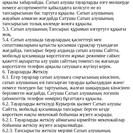
арқылы хабарлайды. Сатып алушы тауарларды өзге мөлшерде
немесе ассортиментте қабылдауға келісуге не өз
тапсырысынан бас тартуға құқылы. Сатып алушының
жауабын алмаған жағдайда Сатушы Сатып алушының
тапсырысын толық көлемде жоюға құқылы.
5.3. Сатып алушының Тапсырыс құрамын өзгертуге құқығы
жоқ.
5.4. Сатып алушыда тауарлардың қасиеттері мен
сипаттамаларына қатысты қосымша сұрақтар туындаған
жағдайда, тапсырыс берер алдында сатып алушы Сайтта,
мобильді қосымшада көрсетілген жұмыс режиміне сәйкес
қажетті ақпаратты алу үшін сайттың төменгі оң жағында
көрсетілген телефон арқылы сатушыға жүгінуі керек.
6. Тауарларды Жеткізу
6.1. Егер тауарлар сатып алушыға соңғысының кінәсінен,
сатып алушының өзі тапсырған тауарды қабылдаудан және/
немесе төлеуден бас тартуының, жалған шақырудың кінәсінен
берілмеген жағдайда, Сатушы Сатып алушының логинін
(абоненттік телефон нөмірін) бұғаттауға құқылы.
6.2. Тауарларды жеткізуді Курьерлік қызмет Сатып алушы
Сайтта, мобильді қосымшада тапсырыс берген кезде
көрсеткен нақты мекенжай бойынша жүзеге асырады.
6.2.1. Тауарларды жеткізу аймағына кірмейтін мекенжайлар
бойынша жеткізу жүзеге асырылмайды.
6.2.3. Тапсырысты жеткізу мерзімі Сатып алушының