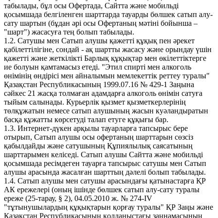
табылады, бұл осы Офертада, Сайтта және мобильді
қосымшада белгіленген шарттарда тауарды бөлшек сатып алу-
сату шартын (бұдан әрі осы Офертаның мәтіні бойынша –
"шарт") жасасуға тең болып табылады.
1.2. Сатушы мен Сатып алушы қажетті құқық пен әрекет
қабілеттілігіне, сондай - ақ шартты жасасу және орындау үшін
қажетті және жеткілікті Барлық құқықтар мен өкілеттіктерге
ие болуын қамтамасыз етеді. "Этил спирті мен алкоголь
өнімінің өндірісі мен айналымын мемлекеттік реттеу туралы"
Қазақстан Республикасының 1999.07.16 № 429-1 Заңына
сәйкес 21 жасқа толмаған адамдарға алкоголь өнімін сатуға
тыйым салынады. Курьерлік қызмет қызметкерлерінің
төлқұжатын немесе сатып алушының жасын куәландыратын
басқа құжатты көрсетуді талап етуге құқығы бар.
1.3. Интернет-дүкен арқылы тауарларға тапсырыс бере
отырып, Сатып алушы осы офертаның шарттарын сөзсіз
қабылдайды және сатушының Құпиялылық саясатының
шарттарымен келіседі. Сатып алушы Сайтта және мобильді
қосымшада ресімдеген тауарға тапсырыс сатушы мен Сатып
алушы арасында жасалған шарттың дәлелі болып табылады.
1.4. Сатып алушы мен сатушы арасындағы қатынастарға ҚР
АК ережелері (оның ішінде бөлшек сатып алу-сату туралы
ереже (25-тарау, § 2), 04.05.2010 ж. № 274-IV
"тұтынушылардың құқықтарын қорғау туралы" ҚР Заңы және
Қазақстан Республикасының қолданыстағы заңнамасының