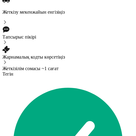
Жеткізу мекенжайын енгізіңіз
Тапсырыс пікірі
Жарнамалық кодты көрсетіңіз
Жеткізілім сомасы ~1 сағат
Тегін