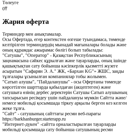
Төлеуге
0
₸
Жария оферта
Терминдер мен анықтамалар.
Осы Офертада, егер контекстен өзгеше туындамаса, төменде
келтірілген терминдердің мынадай мағыналары болады және
оның құрамдас ажырамас бөлігі болып табылады:
"Сатушы", "Оператор" - Қазақстан Республикасының
заңнамасына сәйкес құрылған және тауарларды, оның ішінде
қашықтықтан сату бойынша кәсіпкерлік қызметті жүзеге
асыратын "Сафарян Э. А." ЖК, «Бархан KG"» ЖШС, заңды
тұлғалары ұсынылған компаниялар тобы жолымен.
"Сатып алушы", "Пайдаланушы" - осы Офертаны төменде
көрсетілген шарттарда қабылдаған (акцептеген) және
сатушыға өзінің дербес деректерін Сатушы Сатып алушының
тапсырысын ресімдеу үшін пайдалануы мүмкін Сайтта және/
немесе мобильді қосымшада тіркеу арқылы берген кез келген
жеке тұлға.
"Сайт" - сатушының сайттағы ресми веб-парағы
https://barkhanburger.starterapp.ru
"Интернет-дүкен" -сайтта орналастырылған тауарларды
мобильді қосымшада сату бойынша сатушының ресми