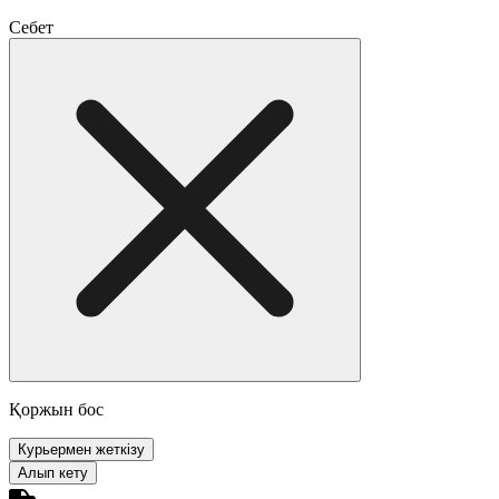
Себет
Қоржын бос
Курьермен жеткізу
Алып кету