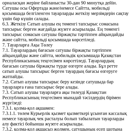
орналасқан жеріне байланысты 30-дан 90 минутқа дейін.
Сатушы осы Офертада және/немесе Сайтта, мобильді
қосымшада белгіленген тауарларды жеткізу мерзімдерін сақтау
үшін бар күшін салады.
6.3. Жеткізу Сатып алушы ең төменгі тапсырыс сомасына
тапсырыс берген жағдайда жүзеге асырылады. Ең төменгі
тапсырыс сомасын сатушы біржақты тәртіппен айқындайды
және сайтта, мобильді қосымшада көрсетіледі.
7. Тауарларға Ақы Төлеу
7.1. Тауарлардың бағасын сатушы біржақты тәртіппен
айқындайды және сайтта, мобильдік қосымшада Қазақстан
Республикасының теңгесімен көрсетіледі. Тауарлардың
бағасын сатушы біржақты түрде өзгерте алады. Бұл ретте
сатып алушы тапсырыс берген тауардың бағасы өзгеруге
жатпайды.
7.2. Сатып алушы тапсырыс беру кезінде сатушыда бар
тауарларға ғана тапсырыс бере алады.
7.3. Сатып алушы тауарларға ақы төлеуді Қазақстан
Республикасының теңгесімен мынадай тәсілдердің бірімен
жүргізеді:
7.3.1. қолма-қол ақшамен:
7.3.1.1. төлем Курьерлік қызмет қызметкері ұсынған кассалық
немесе тауарлық чек расталуы болып табылатын тауарларды
алу фактісі бойынша жүзеге асырылады.
7.3.2. қолма-қол ақшасыз жолмен, сатушының есеп шотына