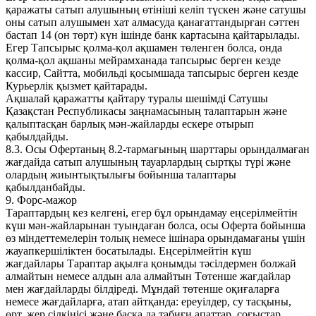
қаражаты сатып алушының өтініші келіп түскен және сатушы
оны сатып алушымен хат алмасуда қанағаттандырған сәттен
бастап 14 (он төрт) күн ішінде банк картасына қайтарылады.
Егер Тапсырыс қолма-қол ақшамен төленген болса, онда
қолма-қол ақшаны мейрамханада тапсырыс берген кезде
кассир, Сайтта, мобильді қосымшада тапсырыс берген кезде
Курьерлік қызмет қайтарады.
Ақшалай қаражатты қайтару туралы шешімді Сатушы
Қазақстан Республикасы заңнамасының талаптарын және
қалыптасқан барлық мән-жайларды ескере отырып
қабылдайды.
8.3. Осы Офертаның 8.2-тармағының шарттары орындалмаған
жағдайда сатып алушының тауарлардың сыртқы түрі және
олардың жиынтықтылығы бойынша талаптары
қабылданбайды.
9. Форс-мажор
Тараптардың кез келгені, егер бұл орындамау еңсерілмейтін
күш мән-жайларынан туындаған болса, осы Оферта бойынша
өз міндеттемелерін толық немесе ішінара орындамағаны үшін
жауапкершіліктен босатылады. Еңсерілмейтін күш
жағдайлары Тараптар ақылға қонымды тәсілдермен болжай
алмайтын немесе алдын ала алмайтын Төтенше жағдайлар
мен жағдайларды білдіреді. Мұндай төтенше оқиғаларға
немесе жағдайларға, атап айтқанда: ереуілдер, су тасқыны,
өрт, жер сілкінісі және басқа да табиғи апаттар, соғыстар,