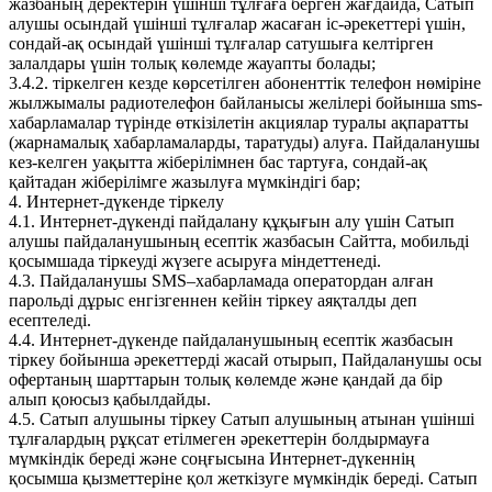
жазбаның деректерін үшінші тұлғаға берген жағдайда, Сатып
алушы осындай үшінші тұлғалар жасаған іс-әрекеттері үшін,
сондай-ақ осындай үшінші тұлғалар сатушыға келтірген
залалдары үшін толық көлемде жауапты болады;
3.4.2. тіркелген кезде көрсетілген абоненттік телефон нөміріне
жылжымалы радиотелефон байланысы желілері бойынша sms-
хабарламалар түрінде өткізілетін акциялар туралы ақпаратты
(жарнамалық хабарламаларды, таратуды) алуға. Пайдаланушы
кез-келген уақытта жіберілімнен бас тартуға, сондай-ақ
қайтадан жіберілімге жазылуға мүмкіндігі бар;
4. Интернет-дүкенде тіркелу
4.1. Интернет-дүкенді пайдалану құқығын алу үшін Сатып
алушы пайдаланушының есептік жазбасын Сайтта, мобильді
қосымшада тіркеуді жүзеге асыруға міндеттенеді.
4.3. Пайдаланушы SMS–хабарламада оператордан алған
парольді дұрыс енгізгеннен кейін тіркеу аяқталды деп
есептеледі.
4.4. Интернет-дүкенде пайдаланушының есептік жазбасын
тіркеу бойынша әрекеттерді жасай отырып, Пайдаланушы осы
офертаның шарттарын толық көлемде және қандай да бір
алып қоюсыз қабылдайды.
4.5. Сатып алушыны тіркеу Сатып алушының атынан үшінші
тұлғалардың рұқсат етілмеген әрекеттерін болдырмауға
мүмкіндік береді және соңғысына Интернет-дүкеннің
қосымша қызметтеріне қол жеткізуге мүмкіндік береді. Сатып