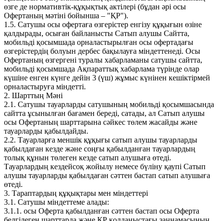
өзге де нормативтік-құқықтық актілері (бұдан әрі осы
Офертаның мәтіні бойынша – "ҚР").
1.5. Сатушы осы офертаға өзгерістер енгізу құқығын өзіне
қалдырады, осыған байланысты Сатып алушы Сайтта,
мобильді қосымшада орналастырылған осы офертадағы
өзгерістердің болуын дербес бақылауға міндеттенеді. Осы
Офертаның өзгергені туралы хабарламаны сатушы сайтта,
мобильді қосымшада Ақпараттық хабарлама түрінде олар
күшіне енген күнге дейін 3 (үш) жұмыс күнінен кешіктірмей
орналастыруға міндетті.
2. Шарттың Мәні
2.1. Сатушы тауарларды сатушының мобильді қосымшасында
сайтта ұсынылған бағамен береді, сатады, ал Сатып алушы
осы Офертаның шарттарына сәйкес төлем жасайды және
тауарларды қабылдайды.
2.2. Тауарларға меншік құқығы сатып алушы тауарларды
қабылдаған кезде және соңғы қабылданған тауарлардың
толық құнын төлеген кезде сатып алушыға өтеді.
Тауарлардың кездейсоқ жойылу немесе бүліну қаупі Сатып
алушы тауарларды қабылдаған сәттен бастап сатып алушыға
өтеді.
3. Тараптардың құқықтары мен міндеттері
3.1. Сатушы міндеттеме алады:
3.1.1. осы Оферта қабылданған сәттен бастап осы Оферта
белгілеген шарттарда және ҚР қолданыстағы заңнамасының