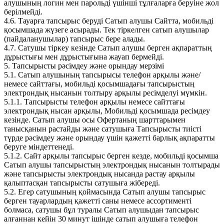
алушының логин мен парольді үшінші тұлғаларға беруіне жол
берілмейді.
4.6. Тауарға тапсырыс беруді Сатып алушы Сайтта, мобильді
қосымшада жүзеге асырады. Тек тіркелген сатып алушылар
(пайдаланушылар) тапсырыс бере алады.
4.7. Сатушы тіркеу кезінде Сатып алушы берген ақпараттың
дұрыстығы мен дұрыстығына жауап бермейді.
5. Тапсырысты рәсімдеу және орындау мерзімі
5.1. Сатып алушының тапсырысы телефон арқылы және/
немесе сайттағы, мобильді қосымшадағы тапсырыстың
электрондық нысанын толтыру арқылы ресімделуі мүмкін.
5.1.1. Тапсырысты телефон арқылы немесе сайттағы
электрондық нысан арқылы, Мобильді қосымшада ресімдеу
кезінде. Сатып алушы осы Офертаның шарттарымен
танысқанын растайды және сатушыға Тапсырысты тиісті
түрде рәсімдеу және орындау үшін қажетті барлық ақпаратты
беруге міндеттенеді.
5.1.2. Сайт арқылы тапсырыс берген кезде, мобильді қосымша
Сатып алушы тапсырыстың электрондық нысанын толтырады
және тапсырысты электрондық нысанда растау арқылы
қалыптасқан тапсырысты сатушыға жібереді.
5.2. Егер сатушының қоймасында Сатып алушы тапсырыс
берген тауарлардың қажетті саны немесе ассортименті
болмаса, сатушы бұл туралы Сатып алушыдан тапсырыс
алғаннан кейін 30 минут ішінде сатып алушыға телефон