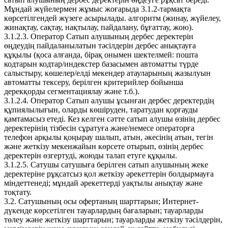
Мұндай жүйелермен жұмыс жоғарыда 3.1.2-тармақта
көрсетілгендей жүзеге асырылады. алгоритм (жинау, жүйелеу,
жинақтау, сақтау, нақтылау, пайдалану, бұғаттау, жою).
3.1.2.3. Оператор Сатып алушының дербес деректерін
өңдеудің пайдаланылатын тәсілдерін дербес анықтауға
құқылы (қоса алғанда, бірақ онымен шектелмей: пошта
кодтарын кодтар/индекстер базасымен автоматты түрде
салыстыру, көшелер/елді мекендер атауларының жазылуын
автоматты тексеру, берілген критерийлер бойынша
дерекқорды сегментациялау және т.б.).
3.1.2.4. Оператор Сатып алушы ұсынған дербес деректердің
құпиялылығын, оларды көшіруден, таратудан қорғауды
қамтамасыз етеді. Кез келген сәтте сатып алушы өзінің дербес
деректерінің тізбесін сұратуға және/немесе операторға
телефон арқылы қоңырау шалып, атын, әкесінің атын, тегін
және жеткізу мекенжайын көрсете отырып, өзінің дербес
деректерін өзгертуді, жоюды талап етуге құқылы.
3.1.2.5. Сатушы сатушыға берілген сатып алушының жеке
деректеріне рұқсатсыз қол жеткізу әрекеттерін болдырмауға
міндеттенеді; мұндай әрекеттерді уақтылы анықтау және
тоқтату.
3.2. Сатушының осы офертаның шарттарын; Интернет-
дүкенде көрсетілген тауарлардың бағаларын; тауарларды
төлеу және жеткізу шарттарын; тауарларды жеткізу тәсілдерін,