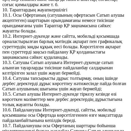
соғыс қимылдары және т. б.
10. Тараптардың жауапкершілігі
10.1. Осы Офертаның (сатушының офертасын Сатып алушы
акцептеген) шарттарын орындамағаны немесе тиісінше
орындамағаны үшін Тараптар ҚР заңнамасына сәйкес
жауапты болады.
10.2. Интернет-дүкенде және сайтта, мобильді қосымшада
орналастырылған барлық мәтіндік ақпарат пен графикалық
суреттердің заңды құқық иесі болады. Көрсетілген ақпарат
пен суреттерді заңсыз пайдалану ҚР қолданыстағы
заңнамасына сәйкес қудаланады.
10.3. Сатушы Сатып алушыға Интернет-дүкенде сатып
алынған тауарларды тиісінше пайдаланбау салдарынан
келтірілген залал үшін жауап бермейді.
10.4. Сатушы тапсырысты дұрыс толтырмау, оның ішінде
дербес деректерді дұрыс көрсетпеу нәтижесінде пайда болған
Сатып алушының шығыны үшін жауап бермейді;
10.5. Сатып алушы Интернет-дүкенде тіркелу кезінде өзі
көрсеткен мәліметтер мен дербес деректердің дұрыстығына
толық жауапты болады.
10.6. Пайдаланушы Интернет-дүкенді, сайтты, мобильді
қосымшаны осы Офертада көрсетілгеннен өзге мақсаттарда
пайдаланбайтынына кепілдік береді.
10.7. Пайдаланушы осы Офертаның шарттары бойынша
міндеттемелерді бұзған жағдайда Сатушы Сатып алушының