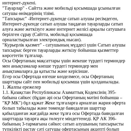
интернет-дүкені.
"Тауарлар" - Сайтта және мобильді қосымшада ұсынылған
сатушы өнімдерінің тізімі.
"Тапсырыс" -Интернет-дүкенде сатып алушы ресімдеген,
Интернет-дүкенде сатып алушы таңдаған тауарларды сатып
алуға және жеткізуге және интернет желісі арқылы сатушыға
берілген сұрау (Сайтта, мобильді қосымшада
орналастырылған электрондық нысан).
"Курьерлік қызмет" - сатушының мүддесі үшін Сатып алушы
тапсырыс берген тауарларды жеткізу бойынша қызметтер
көрсететін тұлғалар.
Осы Офертаның мақсаттары үшін жекеше түрдегі терминдер
мен анықтамалар көпше түрдегі терминдер мен
анықтамаларға да қатысты және керісінше.
Егер осы Офертада өзгеше көзделмесе, осы Офертаның
шарттары сайт пен мобильді қосымша үшін қолданылады.
1. Жалпы ережелер
1.1. Қазақстан Республикасы Азаматтық Кодексінің 395-
бабына сәйкес (бұдан әрі осы Офертаның мәтіні бойынша –
"ҚР МК") бұл құжат Жеке тұлғаларға арналған жария оферта
болып табылады және төменде баяндалған шарттар
қабылданған жағдайда жеке тұлға осы Офертада баяндалған
шарттарда тауарға ақы төлеуге міндеттенеді. ҚР АК 396-
бабының 3-тармағына сәйкес сатып алушының тапсырысты
түпкілікті растау сәті сатушы офертасының акцепті болып