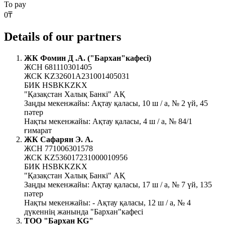
To pay
0
₸
Details of our partners
ЖК Фомин Д .А. ("Бархан"кафесі)
ЖСН 681110301405
ЖСК KZ32601A231001405031
БИК HSBKKZKX
"Қазақстан Халық Банкі" АҚ
Заңды мекенжайы: Ақтау қаласы, 10 ш / а, № 2 үй, 45
пәтер
Нақты мекенжайы: Ақтау қаласы, 4 ш / а, № 84/1
ғимарат
ЖК Сафарян Э. А.
ЖСН 771006301578
ЖСК KZ536017231000010956
БИК HSBKKZKX
"Қазақстан Халық Банкі" АҚ
Заңды мекенжайы: Ақтау қаласы, 17 ш / а, № 7 үй, 135
пәтер
Нақты мекенжайы: - Ақтау қаласы, 12 ш / а, № 4
дүкеннің жанында "Бархан"кафесі
ТОО "Бархан KG"